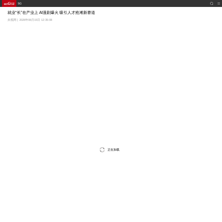
5G
就业“长”在产业上 AI漫剧爆火 吸引人才抢滩新赛道
央视网 | 2026年06月15日 12:35:08
正在加载