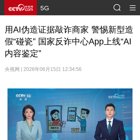
5G
用AI伪造证据敲诈商家 警惕新型造
假“碰瓷” 国家反诈中心App上线“AI
内容鉴定”
央视网 | 2026年06月15日 12:34:56