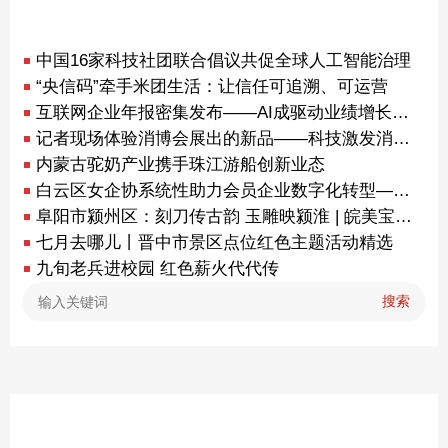
中国16家科技社团联合倡议共促全球人工智能治理
“央信码”牵手米团生活：让信任可追溯、可运营
互联网企业年报密集发布——AI成驱动业绩增长关键动力
记者现场体验消博会展出的新品——科技激发消费新动能（探馆消博会）
内蒙古驼奶产业携手珠江游船创新业态
白云区女企协系统性助力会员企业数字化转型——助力广州打造“世界级美湾”产业集群
阜阳市颍州区：刻刀传古韵 玉雕映颍淮 | 皖美宝藏小城
七月去哪儿丨晋中市景区点位红色主题活动精选
九旬老兵进校园 红色薪火代代传
搜索