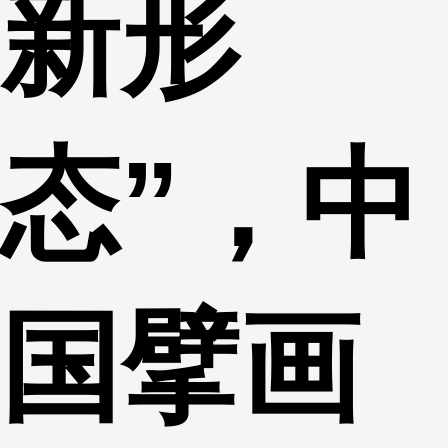
新形
态”，中
国擘画