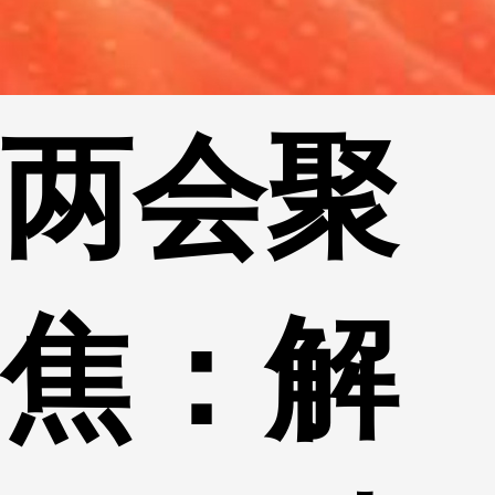
两会聚
焦：解