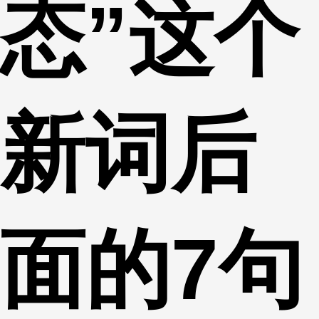
态”这个
新词后
面的7句